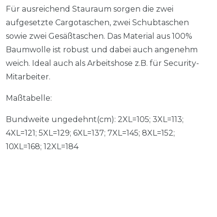
Für ausreichend Stauraum sorgen die zwei
aufgesetzte Cargotaschen, zwei Schubtaschen
sowie zwei Gesäßtaschen. Das Material aus 100%
Baumwolle ist robust und dabei auch angenehm
weich. Ideal auch als Arbeitshose z.B. für Security-
Mitarbeiter.
Maßtabelle:
Bundweite ungedehnt
(cm): 2XL=
105
; 3XL=
113
;
4XL=
121
; 5XL=
129
; 6XL=
137
; 7XL=
145
; 8XL=
152
;
10XL=
168
;
12XL
=
184