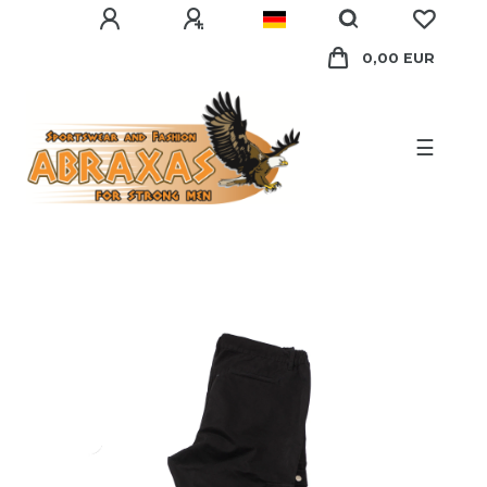
0,00 EUR
☰