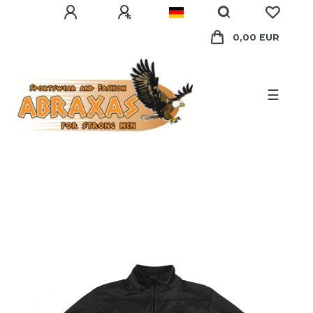
0,00 EUR
☰