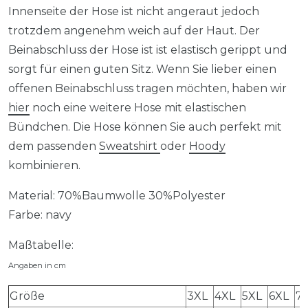
Innenseite der Hose ist nicht angeraut jedoch
trotzdem angenehm weich auf der Haut. Der
Beinabschluss der Hose ist ist elastisch gerippt und
sorgt für einen guten Sitz. Wenn Sie lieber einen
offenen Beinabschluss tragen möchten, haben wir
hier
noch eine weitere Hose mit elastischen
Bündchen. Die Hose können Sie auch perfekt mit
dem passenden
Sweatshirt
oder
Hoody
kombinieren.
Material: 70%Baumwolle 30%Polyester
Farbe: navy
Maßtabelle:
Angaben in cm
Größe
3XL
4XL
5XL
6XL
7