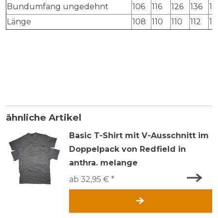
Bundumfang ungedehnt
106
116
126
136
14
Länge
108
110
110
112
11
ähnliche Artikel
Basic T-Shirt mit V-Ausschnitt im
Doppelpack von Redfield in
anthra. melange
ab 32,95 € *