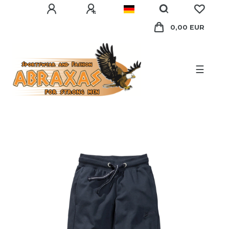
0,00 EUR
☰