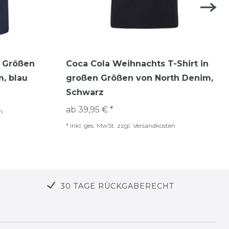
L Größen
Coca Cola Weihnachts T-Shirt in
, blau
großen Größen von North Denim,
Schwarz
ab 39,95 € *
n
*
inkl. ges. MwSt.
zzgl.
Versandkosten
30 TAGE RÜCKGABERECHT