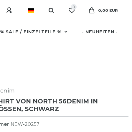
0
0,00 EUR
% SALE / EINZELTEILE %
- NEUHEITEN -
Denim
SHIRT VON NORTH 56DENIM IN
ÖSSEN, SCHWARZ
mmer
NEW-20257