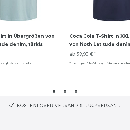
irt in Übergrößen von
Coca Cola T-Shirt in XX
ude denim, türkis
von Noth Latitude denim
ab 39,95 € *
zzgl.
Versandkosten
*
inkl. ges. MwSt.
zzgl.
Versandkoste
KOSTENLOSER VERSAND & RÜCKVERSAND