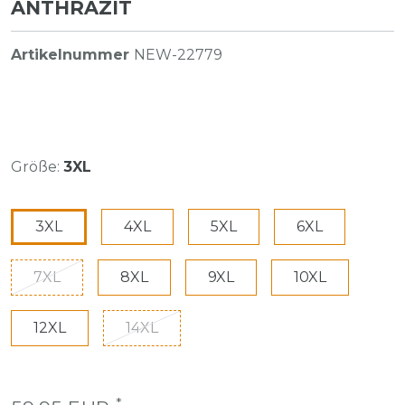
THRAZIT
Artikelnummer
NEW-22779
Größe:
3XL
3XL
4XL
5XL
6XL
7XL
8XL
9XL
10XL
12XL
14XL
*