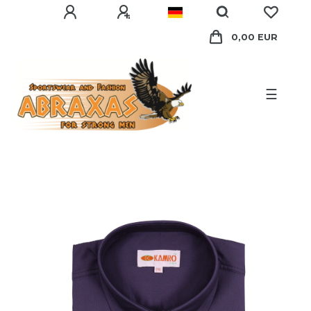
0,00 EUR
☰