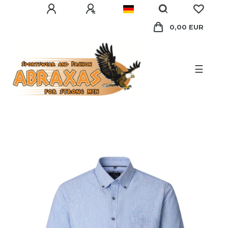
0,00 EUR
☰