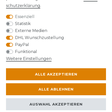
schutz­erklärung
.
Essenziell
Anfahrt
Statistik
Externe Medien
DHL Wunschzustellung
PayPal
Die Karte kann aufgrund ihrer
Funktional
Datenschutzeinstellungen nicht angezeigt
Weitere Einstellungen
werden. Bitte akzeptieren Sie die Verwendung
von Google Maps, um die Karte zu verwenden.
ALLE AKZEPTIEREN
© Abraxas 2026 | Alle Rechte vorbehalten.
ALLE ABLEHNEN
AUSWAHL AKZEPTIEREN