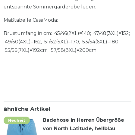
entspannte Sommergarderobe legen.
Maßtabelle CasaModa:
Brustumfang in cm: 45/46(2XL)=140; 47/48(3XL)=152;
49/50(4XL)=162; 51/52(5XL)=170; 53/54(6XL)=180;
55/56(7XL)=192cm; 57/58(8XL)=200cm
ähnliche Artikel
Badehose in Herren Übergröße
Neuheit
von North Latitude, hellblau