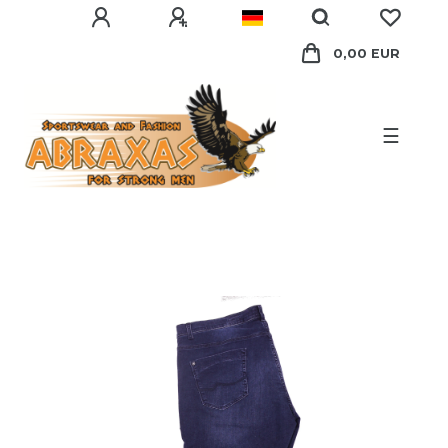
0,00 EUR
☰