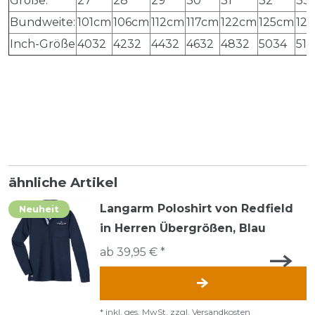
Größe:
27
28
29
30
31
32
33
Bundweite:
101cm
106cm
112cm
117cm
122cm
125cm
12
Inch-Größe
4032
4232
4432
4632
4832
5034
513
ähnliche Artikel
Langarm Poloshirt von Redfield
Neuheit
in Herren Übergrößen, Blau
ab 39,95 € *
*
inkl. ges. MwSt.
zzgl.
Versandkosten