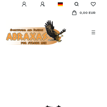
0,00 EUR
☰