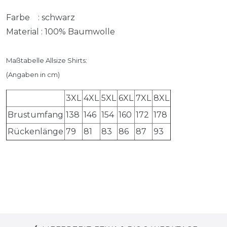
Farbe : schwarz
Material : 100% Baumwolle
Maßtabelle Allsize Shirts:
(Angaben in cm)
3XL
4XL
5XL
6XL
7XL
8XL
Brustumfang
138
146
154
160
172
178
Rückenlänge
79
81
83
86
87
93