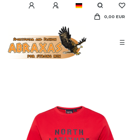
0,00 EUR
☰