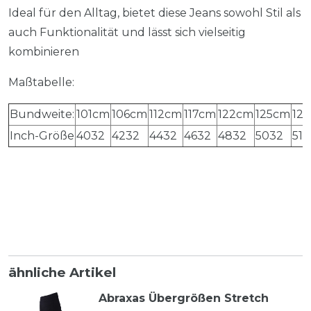
Ideal für den Alltag, bietet diese Jeans sowohl Stil als
auch Funktionalität und lässt sich vielseitig
kombinieren
Maßtabelle:
Bundweite:
101cm
106cm
112cm
117cm
122cm
125cm
12
Inch-Größe
4032
4232
4432
4632
4832
5032
513
ähnliche Artikel
Abraxas Übergrößen Stretch