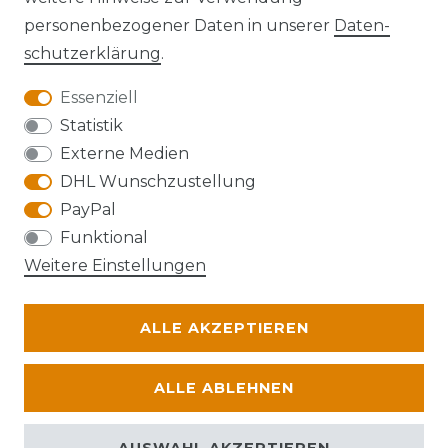
personenbezogener Daten in unserer
Daten­
schutz­erklärung
.
Essenziell
Anfahrt
Statistik
Externe Medien
DHL Wunschzustellung
PayPal
Die Karte kann aufgrund ihrer
Funktional
Datenschutzeinstellungen nicht angezeigt
Weitere Einstellungen
werden. Bitte akzeptieren Sie die Verwendung
von Google Maps, um die Karte zu verwenden.
ALLE AKZEPTIEREN
© Abraxas 2026 | Alle Rechte vorbehalten.
ALLE ABLEHNEN
AUSWAHL AKZEPTIEREN