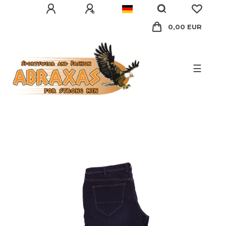
0,00 EUR
☰