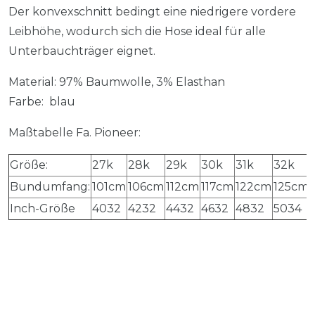
Der konvexschnitt bedingt eine niedrigere vordere
Leibhöhe, wodurch sich die Hose ideal für alle
Unterbauchträger eignet.
Material: 97% Baumwolle, 3% Elasthan
Farbe: blau
Maßtabelle Fa. Pioneer:
Größe:
27k
28k
29k
30k
31k
32k
Bundumfang:
101cm
106cm
112cm
117cm
122cm
125cm
Inch-Größe
4032
4232
4432
4632
4832
5034