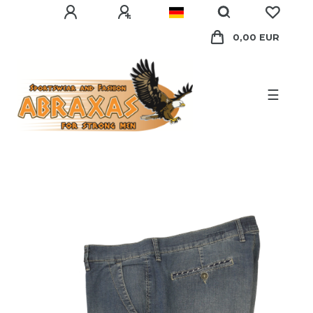
0,00 EUR
☰