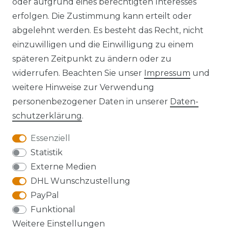
oder aufgrund eines berechtigten Interesses
erfolgen. Die Zustimmung kann erteilt oder
Widerrufs­recht
abgelehnt werden. Es besteht das Recht, nicht
einzuwilligen und die Einwilligung zu einem
späteren Zeitpunkt zu ändern oder zu
widerrufen. Beachten Sie unser
Impressum
und
Kontakt
VERTRAG WIDERRUFEN
weitere Hinweise zur Verwendung
personenbezogener Daten in unserer
Daten­
schutz­erklärung
.
Essenziell
Anfahrt
Statistik
Externe Medien
DHL Wunschzustellung
PayPal
Die Karte kann aufgrund ihrer
Funktional
Datenschutzeinstellungen nicht angezeigt
Weitere Einstellungen