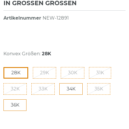
IN GROSSEN GRÖSSEN
Artikelnummer
NEW-12891
Konvex Größen:
28K
28K
29K
30K
31K
32K
33K
34K
35K
36K