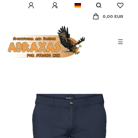
0,00 EUR
☰