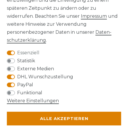
einzuwilligen und die Einwilligung zu einem
späteren Zeitpunkt zu ändern oder zu
widerrufen. Beachten Sie unser
Impressum
und
Kontakt
VERTRAG WIDERRUFEN
weitere Hinweise zur Verwendung
personenbezogener Daten in unserer
Daten­
schutz­erklärung
.
Essenziell
Anfahrt
Statistik
Externe Medien
DHL Wunschzustellung
PayPal
Die Karte kann aufgrund ihrer
Funktional
Datenschutzeinstellungen nicht angezeigt
Weitere Einstellungen
werden. Bitte akzeptieren Sie die Verwendung
von Google Maps, um die Karte zu verwenden.
ALLE AKZEPTIEREN