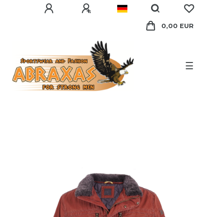
0,00 EUR
☰