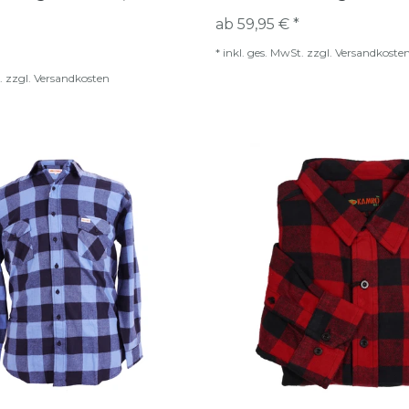
ab 59,95 € *
*
inkl. ges. MwSt.
zzgl.
Versandkoste
.
zzgl.
Versandkosten