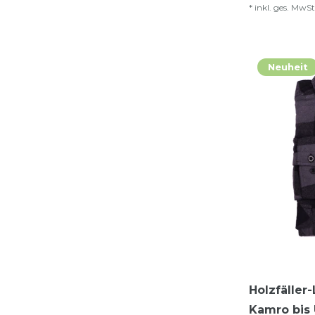
*
inkl. ges. MwSt
Neuheit
Holzfälle
Kamro bis 