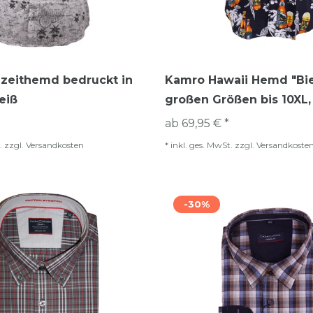
izeithemd bedruckt in
Kamro Hawaii Hemd "Bie
eiß
großen Größen bis 10XL
ab 69,95 € *
.
zzgl.
Versandkosten
*
inkl. ges. MwSt.
zzgl.
Versandkoste
-30%