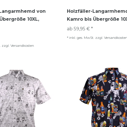
r-Langarmhemd von
Holzfäller-Langarmhem
Übergröße 10XL,
Kamro bis Übergröße 10X
ab 59,95 € *
*
inkl. ges. MwSt.
zzgl.
Versandkoste
.
zzgl.
Versandkosten