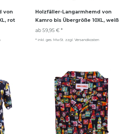
d von
Holzfäller-Langarmhemd von
L, rot
Kamro bis Übergröße 10XL, weiß
ab 59,95 € *
n
*
inkl. ges. MwSt.
zzgl.
Versandkosten