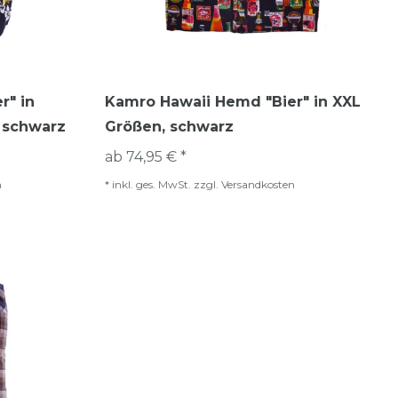
r" in
Kamro Hawaii Hemd "Bier" in XXL
, schwarz
Größen, schwarz
ab 74,95 € *
n
*
inkl. ges. MwSt.
zzgl.
Versandkosten