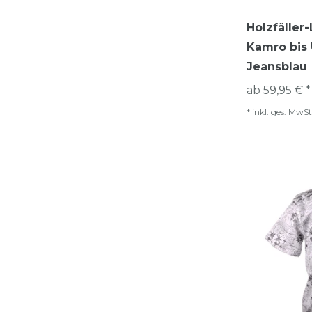
Holzfälle
Kamro bis 
Jeansblau
ab 59,95 € *
*
inkl. ges. MwSt