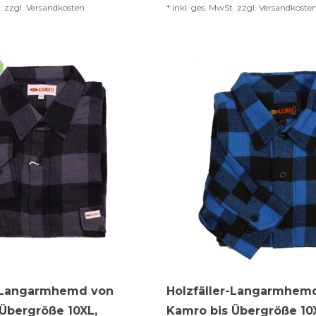
.
zzgl.
Versandkosten
*
inkl. ges. MwSt.
zzgl.
Versandkoste
r-Langarmhemd von
Holzfäller-Langarmhem
Übergröße 10XL,
Kamro bis Übergröße 10X