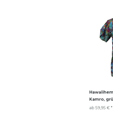
Hawaiihem
Kamro, gr
ab 59,95 € *