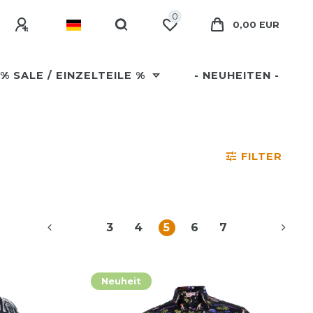
0
0,00 EUR
% SALE / EINZELTEILE %
- NEUHEITEN -
FILTER
3
4
5
6
7
Neuheit