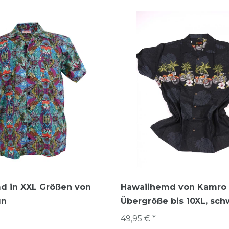
d in XXL Größen von
Hawaiihemd von Kamro 
ün
Übergröße bis 10XL, sch
49,95 € *