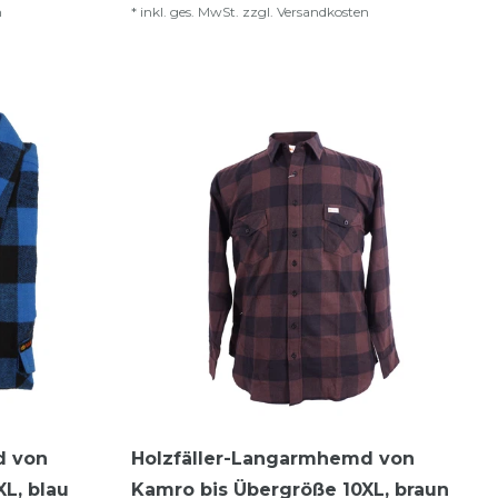
n
*
inkl. ges. MwSt.
zzgl.
Versandkosten
d von
Holzfäller-Langarmhemd von
L, blau
Kamro bis Übergröße 10XL, braun