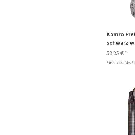
Kamro Fre
schwarz w
59,95 € *
*
inkl. ges. MwSt