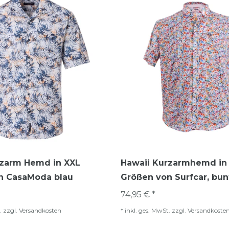
rzarm Hemd in XXL
Hawaii Kurzarmhemd in
n CasaModa blau
Größen von Surfcar, bun
74,95 € *
.
zzgl.
Versandkosten
*
inkl. ges. MwSt.
zzgl.
Versandkoste