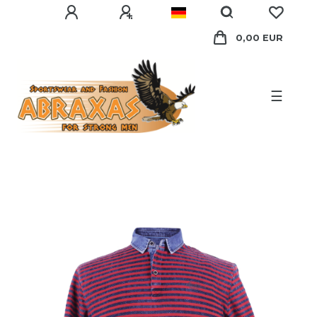
0,00 EUR
☰