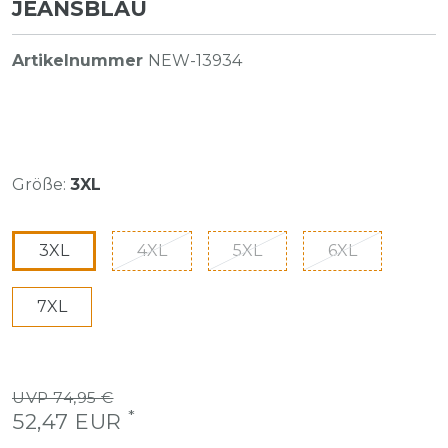
JEANSBLAU
Artikelnummer
NEW-13934
Größe:
3XL
3XL
4XL
5XL
6XL
7XL
UVP 74,95 €
*
52,47 EUR