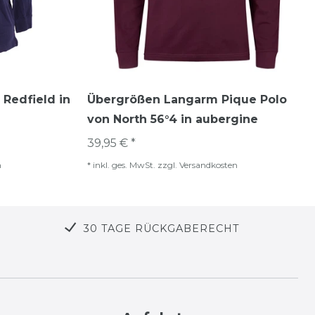
Redfield in
Übergrößen Langarm Pique Polo
von North 56°4 in aubergine
39,95 € *
n
*
inkl. ges. MwSt.
zzgl.
Versandkosten
30 TAGE RÜCKGABERECHT