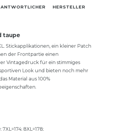
RANTWORTLICHER
HERSTELLER
d taupe
 Stickapplikationen, ein kleiner Patch
en der Frontpartie einen
er Vintagedruck für ein stimmiges
 sportiven Look und bieten noch mehr
das Material aus 100%
eeigenschaften.
; 7XL=174; 8XL=178;