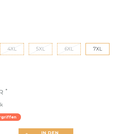
4XL
5XL
6XL
7XL
*
UR
ck
rgriffen
IN DEN