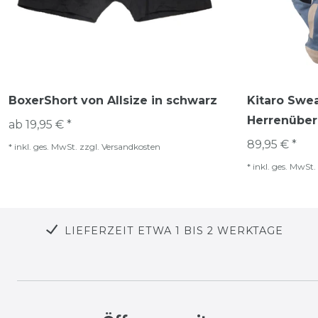
BoxerShort von Allsize in schwarz
Kitaro Swea
Herrenüber
ab 19,95 € *
89,95 € *
*
inkl. ges. MwSt.
zzgl.
Versandkosten
*
inkl. ges. MwSt.
LIEFERZEIT ETWA 1 BIS 2 WERKTAGE