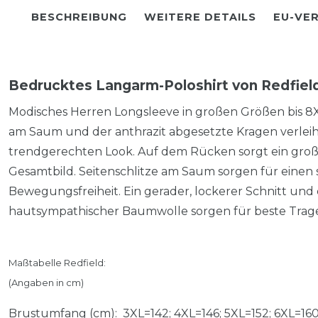
BESCHREIBUNG
WEITERE DETAILS
EU-VE
Bedrucktes Langarm-Poloshirt von Redfiel
Modisches Herren Longsleeve in großen Größen bis 8XL.
am Saum und der anthrazit abgesetzte Kragen verleih
trendgerechten Look. Auf dem Rücken sorgt ein groß
Gesamtbild. Seitenschlitze am Saum sorgen für einen
Bewegungsfreiheit. Ein gerader, lockerer Schnitt und 
hautsympathischer Baumwolle sorgen für beste Trag
Maßtabelle Redfield:
(Angaben in cm)
Brustumfang (cm): 3XL=142; 4XL=146; 5XL=152; 6XL=160