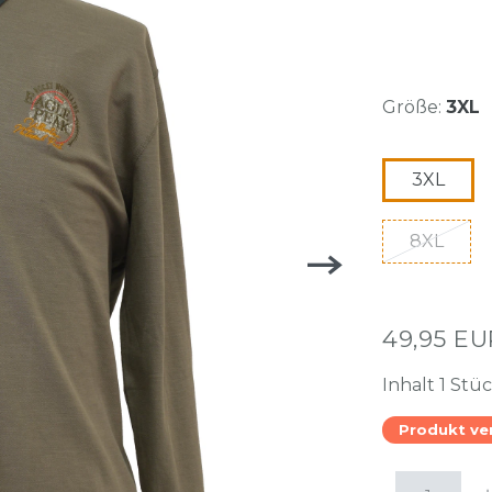
Größe:
3XL
3XL
8XL
49,95 E
Inhalt
1
Stü
Produkt ve