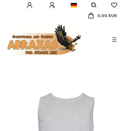
0,00 EUR
☰