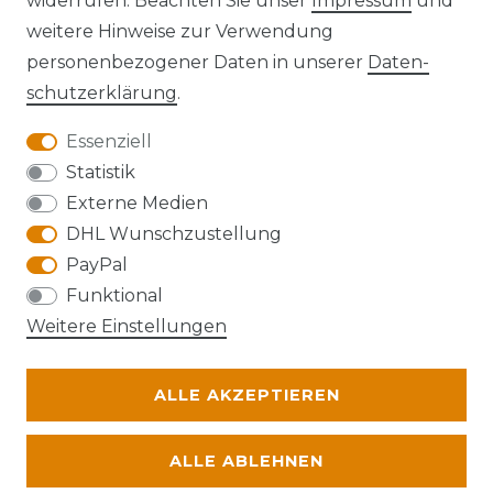
widerrufen. Beachten Sie unser
Impressum
und
Kontakt
VERTRAG WIDERRUFEN
weitere Hinweise zur Verwendung
personenbezogener Daten in unserer
Daten­
schutz­erklärung
.
Essenziell
Anfahrt
Statistik
Externe Medien
DHL Wunschzustellung
PayPal
Die Karte kann aufgrund ihrer
Funktional
Datenschutzeinstellungen nicht angezeigt
Weitere Einstellungen
werden. Bitte akzeptieren Sie die Verwendung
von Google Maps, um die Karte zu verwenden.
ALLE AKZEPTIEREN
© Abraxas 2026 | Alle Rechte vorbehalten.
ALLE ABLEHNEN