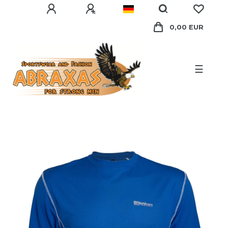
0,00 EUR
☰