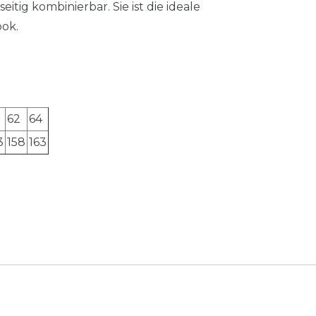
eitig kombinierbar. Sie ist die ideale
ook.
62
64
3
158
163