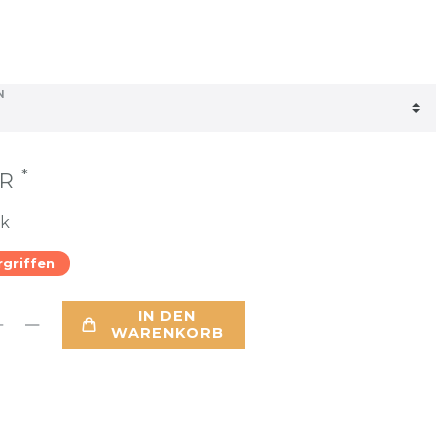
*
UR
ck
rgriffen
IN DEN
WARENKORB