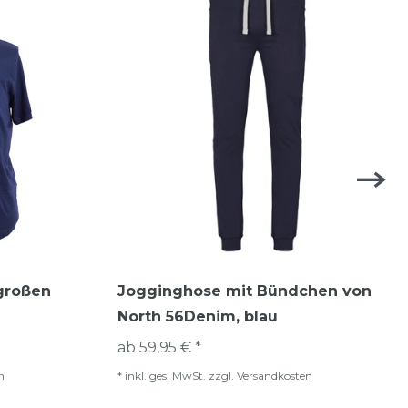
 großen
Jogginghose mit Bündchen von
North 56Denim, blau
ab 59,95 € *
n
*
inkl. ges. MwSt.
zzgl.
Versandkosten