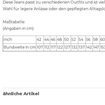
Diese Jeans passt zu verschiedenen Outfits und ist viels
Wahl für legere Anlässe oder den gepflegten Alltagsl
Maßtabelle:
(Angaben in cm)
Inch
42
44
46
48
50
52
54
56
58
60
Bundweite in cm
107
112
117
122
127
132
137
142
147
15
ähnliche Artikel