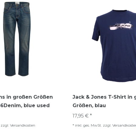
ns in großen Größen
Jack & Jones T-Shirt in
56Denim, blue used
Größen, blau
17,95 € *
zzgl.
Versandkosten
*
inkl. ges. MwSt.
zzgl.
Versandkoste