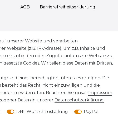
AGB
Barrierefreiheitserklärung
Widerrufs­recht
auf unserer Website und verarbeiten
 Webseite (z.B. IP-Adresse), um z.B. Inhalte und
tern einzubinden oder Zugriffe auf unsere Website zu
 gesetzte Cookies. Wir teilen diese Daten mit Dritten,
Kontakt
VERTRAG WIDERRUFEN
fgrund eines berechtigten Interesses erfolgen. Die
besteht das Recht, nicht einzuwilligen und die
n oder zu widerrufen. Beachten Sie unser
Impressum
ogener Daten in unserer
Daten­schutz­erklärung
.
© Abraxas 2026 | Alle Rechte vorbehalten.
n
DHL Wunschzustellung
PayPal