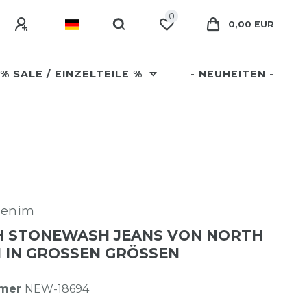
0
0,00 EUR
% SALE / EINZELTEILE %
- NEUHEITEN -
Denim
H STONEWASH JEANS VON NORTH
 IN GROSSEN GRÖSSEN
mmer
NEW-18694