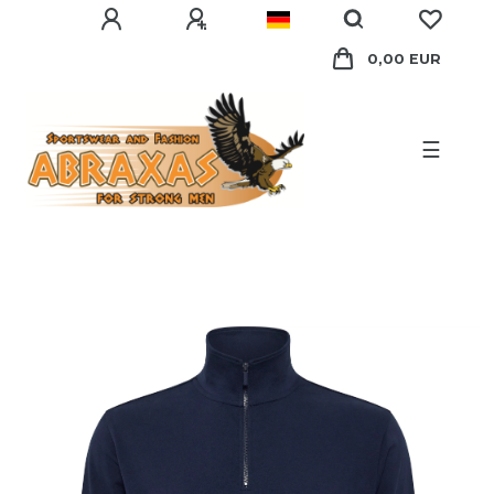
0,00 EUR
☰