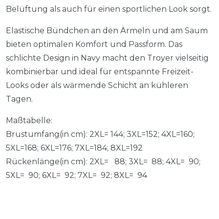
Belüftung als auch für einen sportlichen Look sorgt.
Elastische Bündchen an den Ärmeln und am Saum
bieten optimalen Komfort und Passform. Das
schlichte Design in Navy macht den Troyer vielseitig
kombinierbar und ideal für entspannte Freizeit-
Looks oder als wärmende Schicht an kühleren
Tagen.
Maßtabelle:
Brustumfang(in cm): 2XL= 144; 3XL=152; 4XL=160;
5XL=168; 6XL=176; 7XL=184; 8XL=192
Rückenlänge(in cm): 2XL= 88; 3XL= 88; 4XL= 90;
5XL= 90; 6XL= 92; 7XL= 92; 8XL= 94