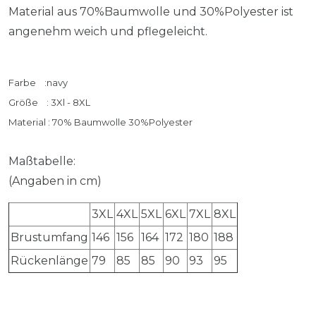
Material aus 70%Baumwolle und 30%Polyester ist
angenehm weich und pflegeleicht.
Farbe :navy
Größe :
3
Xl - 8XL
Material : 70% Baumwolle 30%Polyester
Maßtabelle:
(Angaben in cm)
3XL
4XL
5XL
6XL
7XL
8XL
Brustumfang
146
156
164
172
180
188
Rückenlänge
79
85
85
90
93
95