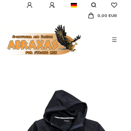
0,00 EUR
☰