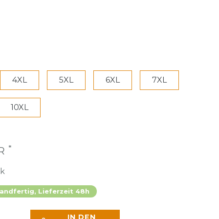
4XL
5XL
6XL
7XL
10XL
*
UR
ck
andfertig, Lieferzeit 48h
IN DEN