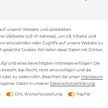
Widerrufs­recht
auf unserer Website und verarbeiten
 Webseite (z.B. IP-Adresse), um z.B. Inhalte und
tern einzubinden oder Zugriffe auf unsere Website zu
 gesetzte Cookies. Wir teilen diese Daten mit Dritten,
Kontakt
VERTRAG WIDERRUFEN
fgrund eines berechtigten Interesses erfolgen. Die
besteht das Recht, nicht einzuwilligen und die
n oder zu widerrufen. Beachten Sie unser
Impressum
ogener Daten in unserer
Daten­schutz­erklärung
.
© Abraxas 2026 | Alle Rechte vorbehalten.
n
DHL Wunschzustellung
PayPal