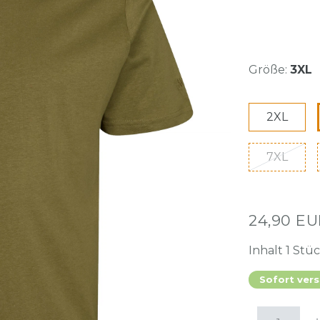
Größe:
3XL
2XL
7XL
24,90 E
Inhalt
1
Stü
Sofort vers