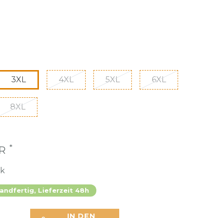
3XL
4XL
5XL
6XL
8XL
*
UR
ck
andfertig, Lieferzeit 48h
IN DEN