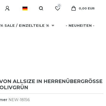
0
0,00 EUR
% SALE / EINZELTEILE %
- NEUHEITEN -
 VON ALLSIZE IN HERRENÜBERGRÖSSE B
 OLIVGRÜN
mmer
NEW-18156