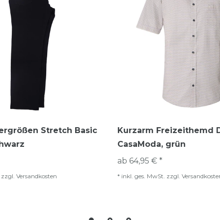
ergrößen Stretch Basic
Kurzarm Freizeithemd 
chwarz
CasaModa, grün
ab 64,95 € *
zzgl.
Versandkosten
*
inkl. ges. MwSt.
zzgl.
Versandkoste