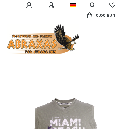
0,00 EUR
☰