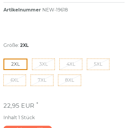
Artikelnummer
NEW-19618
Größe:
2XL
2XL
3XL
4XL
5XL
6XL
7XL
8XL
*
22,95 EUR
Inhalt
1
Stück