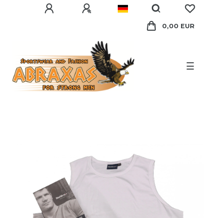
0,00 EUR
☰