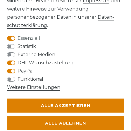
widerrufen. Beachten Sie unser
Impressum
und
Kontakt
VERTRAG WIDERRUFEN
weitere Hinweise zur Verwendung
personenbezogener Daten in unserer
Daten­
schutz­erklärung
.
Essenziell
Anfahrt
Statistik
Externe Medien
DHL Wunschzustellung
PayPal
Die Karte kann aufgrund ihrer
Funktional
Datenschutzeinstellungen nicht angezeigt
Weitere Einstellungen
werden. Bitte akzeptieren Sie die Verwendung
von Google Maps, um die Karte zu verwenden.
ALLE AKZEPTIEREN
© Abraxas 2026 | Alle Rechte vorbehalten.
ALLE ABLEHNEN