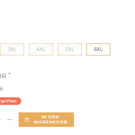
3XL
4XL
5XL
6XL
*
EUR
ck
rgriffen
IN DEN
WARENKORB