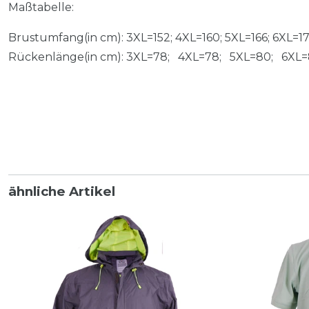
Maßtabelle:
Brustumfang(in cm): 3XL=152; 4XL=160; 5XL=166; 6XL=1
Rückenlänge(in cm): 3XL=78; 4XL=78; 5XL=80; 6XL
ähnliche Artikel