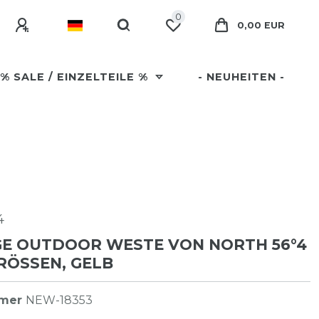
0
0,00 EUR
% SALE / EINZELTEILE %
- NEUHEITEN -
4
GE OUTDOOR WESTE VON NORTH 56°4
GRÖSSEN, GELB
mmer
NEW-18353