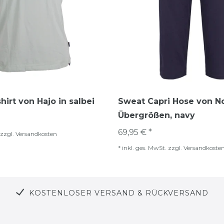
hirt von Hajo in salbei
Sweat Capri Hose von No
Übergrößen, navy
69,95 € *
zzgl.
Versandkosten
*
inkl. ges. MwSt.
zzgl.
Versandkoste
KOSTENLOSER VERSAND & RÜCKVERSAND