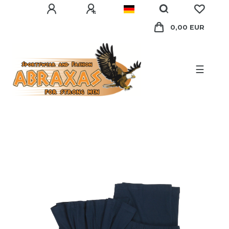
0,00 EUR
☰