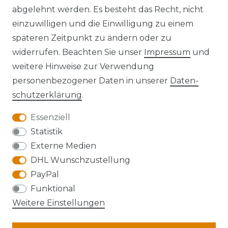
abgelehnt werden. Es besteht das Recht, nicht
einzuwilligen und die Einwilligung zu einem
späteren Zeitpunkt zu ändern oder zu
widerrufen. Beachten Sie unser
Impressum
und
Kontakt
VERTRAG WIDERRUFEN
weitere Hinweise zur Verwendung
personenbezogener Daten in unserer
Daten­
schutz­erklärung
.
Essenziell
Anfahrt
Statistik
Externe Medien
DHL Wunschzustellung
PayPal
Die Karte kann aufgrund ihrer
Funktional
Datenschutzeinstellungen nicht angezeigt
Weitere Einstellungen
werden. Bitte akzeptieren Sie die Verwendung
von Google Maps, um die Karte zu verwenden.