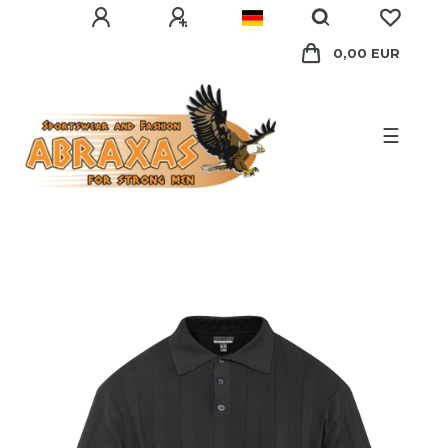
0,00 EUR
☰