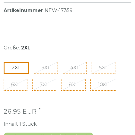
Artikelnummer
NEW-17359
Größe:
2XL
2XL
3XL
4XL
5XL
6XL
7XL
8XL
10XL
*
26,95 EUR
Inhalt
1
Stück