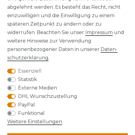
abgelehnt werden. Es besteht das Recht, nicht
einzuwilligen und die Einwilligung zu einem
späteren Zeitpunkt zu ändern oder zu
widerrufen. Beachten Sie unser
Impressum
und
Kontakt
VERTRAG WIDERRUFEN
weitere Hinweise zur Verwendung
personenbezogener Daten in unserer
Daten­
schutz­erklärung
.
Essenziell
Anfahrt
Statistik
Externe Medien
DHL Wunschzustellung
PayPal
Die Karte kann aufgrund ihrer
Funktional
Datenschutzeinstellungen nicht angezeigt
Weitere Einstellungen
werden. Bitte akzeptieren Sie die Verwendung
von Google Maps, um die Karte zu verwenden.