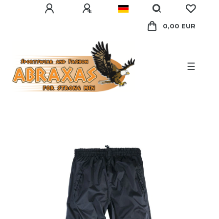
0,00 EUR
☰