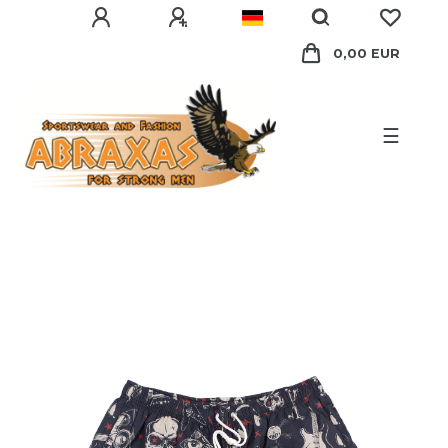
0,00 EUR
☰