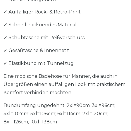
✓ Auffälliger Rock- & Retro-Print
✓ Schnelltrocknendes Material
✓ Schubtasche mit Reißverschluss
✓ Gesäßtasche & Innennetz
✓ Elastikbund mit Tunnelzug
Eine modische Badehose für Männer, die auch in
Übergrößen einen auffälligen Look mit praktischem
Komfort verbinden möchten
Bundumfang ungedehnt: 2xl=90cm; 3xl=96cm;
4xl=102cm; 5xl=108cm; 6xl=114cm; 7xl=120cm;
8xl=126cm; 10xl=138cm