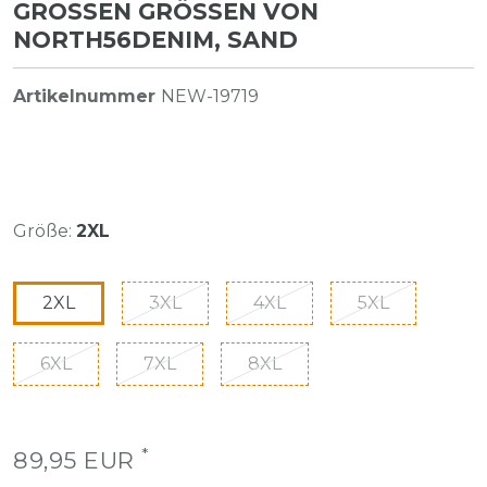
GROSSEN GRÖSSEN VON NO
RTH56DENIM, SAND
Artikelnummer
NEW-19719
Größe:
2XL
2XL
3XL
4XL
5XL
6XL
7XL
8XL
*
89,95 EUR