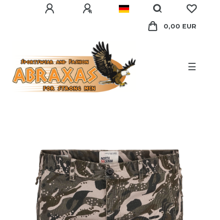
0,00 EUR
☰