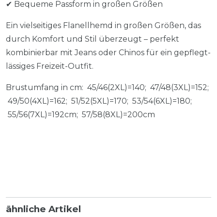
✔ Bequeme Passform in großen Größen
Ein vielseitiges Flanellhemd in großen Größen, das
durch Komfort und Stil überzeugt – perfekt
kombinierbar mit Jeans oder Chinos für ein gepflegt-
lässiges Freizeit-Outfit.
Brustumfang in cm: 45/46(2XL)=140; 47/48(3XL)=152;
49/50(4XL)=162; 51/52(5XL)=170; 53/54(6XL)=180;
55/56(7XL)=192cm; 57/58(8XL)=200cm
ähnliche Artikel