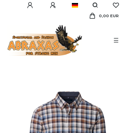
0,00 EUR
☰