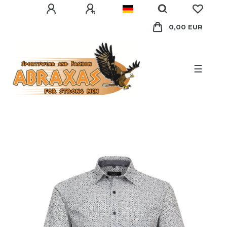
0,00 EUR
☰