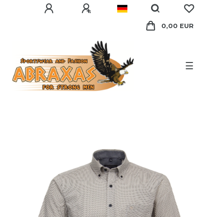
0,00 EUR
☰