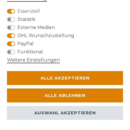
Essenziell
Anfahrt
Statistik
Externe Medien
DHL Wunschzustellung
PayPal
Die Karte kann aufgrund ihrer
Funktional
Datenschutzeinstellungen nicht angezeigt
Weitere Einstellungen
werden. Bitte akzeptieren Sie die Verwendung
von Google Maps, um die Karte zu verwenden.
ALLE AKZEPTIEREN
© Abraxas 2026 | Alle Rechte vorbehalten.
ALLE ABLEHNEN
AUSWAHL AKZEPTIEREN