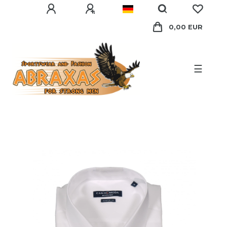
0,00 EUR
☰