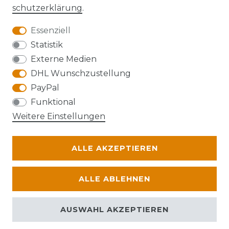
schutz­erklärung
.
Essenziell
Anfahrt
Statistik
Externe Medien
DHL Wunschzustellung
PayPal
Die Karte kann aufgrund ihrer
Funktional
Datenschutzeinstellungen nicht angezeigt
Weitere Einstellungen
werden. Bitte akzeptieren Sie die Verwendung
von Google Maps, um die Karte zu verwenden.
ALLE AKZEPTIEREN
© Abraxas 2026 | Alle Rechte vorbehalten.
ALLE ABLEHNEN
AUSWAHL AKZEPTIEREN