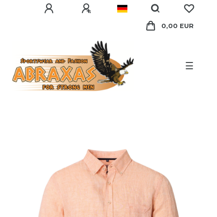
0,00 EUR
☰