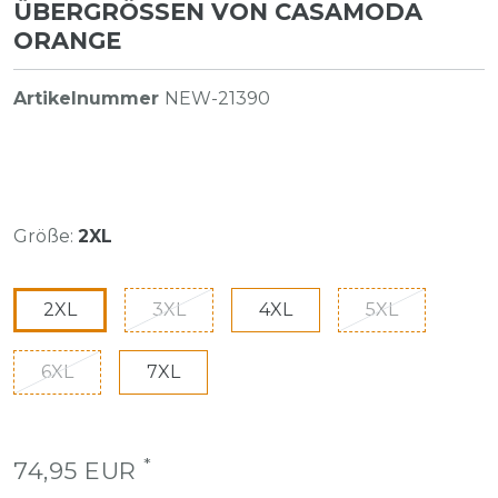
ÜBERGRÖSSEN VON CASAMODA O
RANGE
Artikelnummer
NEW-21390
Größe:
2XL
2XL
3XL
4XL
5XL
6XL
7XL
*
74,95 EUR