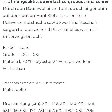
ist
atmungsaktiv
,
querelastisch
,
robust
und
schnel
Durch den Baumwollanteil fühlt sie sich angenehm
auf der Haut an. Fünf Klett-Taschen, eine
Reißverschlusstasche sowie zwei Innentaschen
sorgen für ausreichend Platz für alles was man
unterwegs braucht.
Farbe : sand
Größe : 2XL - 10XL
Materia l: 70 % Polyester 24 % Baumwolle 6
% Elasthan
-wir haben diesen Artikel für Sie vermessen-
Maßtabelle:
Brustumfang (cm): 2XL=142; 3XL=150; 4XL=158;
5XL=166; 6XL=174; 7XL=182; 8XL=190; 10XL=206