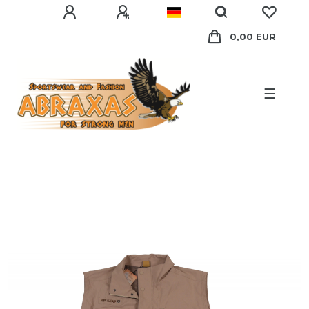
0,00 EUR
☰