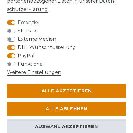
personenbezogener Daten in unserer
Daten­
schutz­erklärung
.
Essenziell
Anfahrt
Statistik
Externe Medien
DHL Wunschzustellung
PayPal
Die Karte kann aufgrund ihrer
Funktional
Datenschutzeinstellungen nicht angezeigt
Weitere Einstellungen
werden. Bitte akzeptieren Sie die Verwendung
von Google Maps, um die Karte zu verwenden.
ALLE AKZEPTIEREN
© Abraxas 2026 | Alle Rechte vorbehalten.
ALLE ABLEHNEN
AUSWAHL AKZEPTIEREN