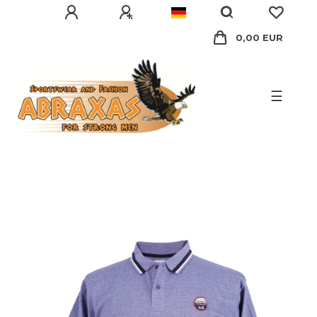
0,00 EUR
☰