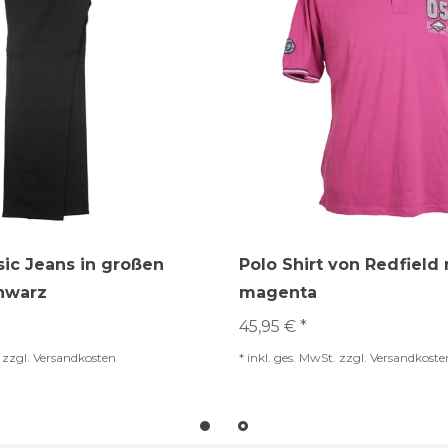
sic Jeans in großen
Polo Shirt von Redfield 
hwarz
magenta
45,95 € *
zzgl.
Versandkosten
*
inkl. ges. MwSt.
zzgl.
Versandkoste