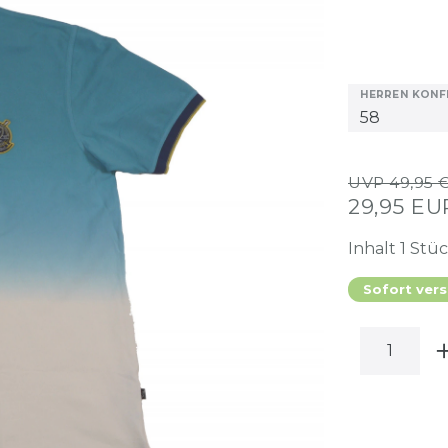
HERREN KONF
UVP 49,95 
29,95 E
Inhalt
1
Stü
Sofort vers