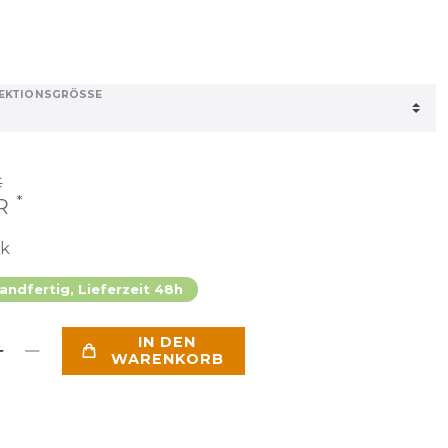
EKTIONSGRÖSSE
€
*
UR
ck
andfertig, Lieferzeit 48h
IN DEN
WARENKORB