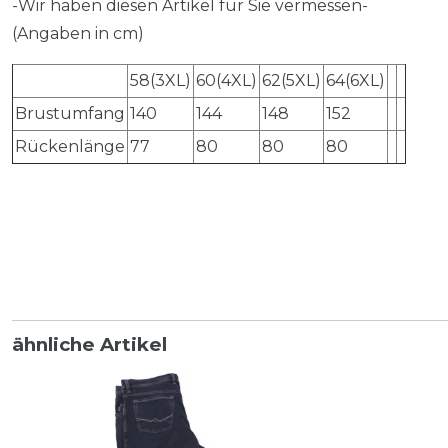
-Wir haben diesen Artikel für Sie vermessen-
(Angaben in cm)
58(3XL)
60(4XL)
62(5XL)
64(6XL)
Brustumfang
140
144
148
152
Rückenlänge
77
80
80
80
ähnliche Artikel