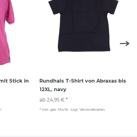
mit Stick in
Rundhals T-Shirt von Abraxas bis
12XL, navy
ab 24,95 € *
n
*
inkl. ges. MwSt.
zzgl.
Versandkosten