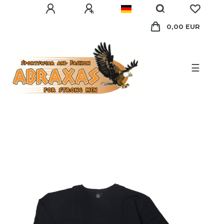
0,00 EUR
☰