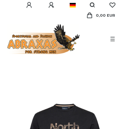
0,00 EUR
☰