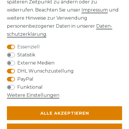
späteren Zeitpunkt zu ändern oder zu
widerrufen. Beachten Sie unser
Impressum
und
Kontakt
VERTRAG WIDERRUFEN
weitere Hinweise zur Verwendung
personenbezogener Daten in unserer
Daten­
schutz­erklärung
.
Essenziell
Anfahrt
Statistik
Externe Medien
DHL Wunschzustellung
PayPal
Die Karte kann aufgrund ihrer
Funktional
Datenschutzeinstellungen nicht angezeigt
Weitere Einstellungen
werden. Bitte akzeptieren Sie die Verwendung
von Google Maps, um die Karte zu verwenden.
ALLE AKZEPTIEREN
© Abraxas 2026 | Alle Rechte vorbehalten.