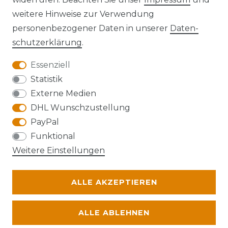
Kontakt
VERTRAG WIDERRUFEN
weitere Hinweise zur Verwendung
personenbezogener Daten in unserer
Daten­
schutz­erklärung
.
Essenziell
Anfahrt
Statistik
Externe Medien
DHL Wunschzustellung
PayPal
Die Karte kann aufgrund ihrer
Funktional
Datenschutzeinstellungen nicht angezeigt
Weitere Einstellungen
werden. Bitte akzeptieren Sie die Verwendung
von Google Maps, um die Karte zu verwenden.
ALLE AKZEPTIEREN
© Abraxas 2026 | Alle Rechte vorbehalten.
ALLE ABLEHNEN