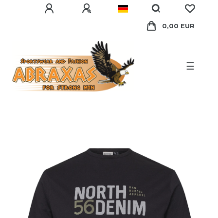
0,00 EUR
☰