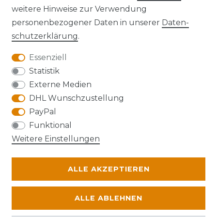
Kontakt
VERTRAG WIDERRUFEN
weitere Hinweise zur Verwendung
personenbezogener Daten in unserer
Daten­
schutz­erklärung
.
Essenziell
Anfahrt
Statistik
Externe Medien
DHL Wunschzustellung
PayPal
Die Karte kann aufgrund ihrer
Funktional
Datenschutzeinstellungen nicht angezeigt
Weitere Einstellungen
werden. Bitte akzeptieren Sie die Verwendung
von Google Maps, um die Karte zu verwenden.
ALLE AKZEPTIEREN
© Abraxas 2026 | Alle Rechte vorbehalten.
ALLE ABLEHNEN