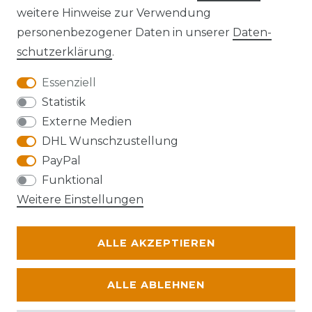
Kontakt
VERTRAG WIDERRUFEN
weitere Hinweise zur Verwendung
personenbezogener Daten in unserer
Daten­
schutz­erklärung
.
Essenziell
Anfahrt
Statistik
Externe Medien
DHL Wunschzustellung
PayPal
Die Karte kann aufgrund ihrer
Funktional
Datenschutzeinstellungen nicht angezeigt
Weitere Einstellungen
werden. Bitte akzeptieren Sie die Verwendung
von Google Maps, um die Karte zu verwenden.
ALLE AKZEPTIEREN
© Abraxas 2026 | Alle Rechte vorbehalten.
ALLE ABLEHNEN