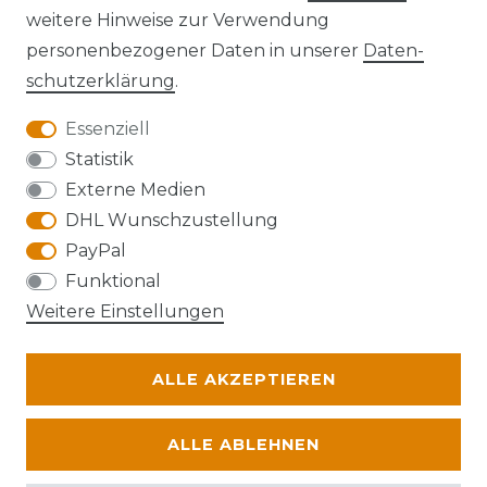
Kontakt
VERTRAG WIDERRUFEN
weitere Hinweise zur Verwendung
personenbezogener Daten in unserer
Daten­
schutz­erklärung
.
Essenziell
Anfahrt
Statistik
Externe Medien
DHL Wunschzustellung
PayPal
Die Karte kann aufgrund ihrer
Funktional
Datenschutzeinstellungen nicht angezeigt
Weitere Einstellungen
werden. Bitte akzeptieren Sie die Verwendung
von Google Maps, um die Karte zu verwenden.
ALLE AKZEPTIEREN
© Abraxas 2026 | Alle Rechte vorbehalten.
ALLE ABLEHNEN