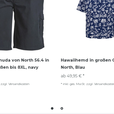
uda von North 56.4 in
Hawaiihemd in großen 
ßen bis 8XL, navy
North, Blau
ab 49,95 € *
zzgl.
Versandkosten
*
inkl. ges. MwSt.
zzgl.
Versandkoste