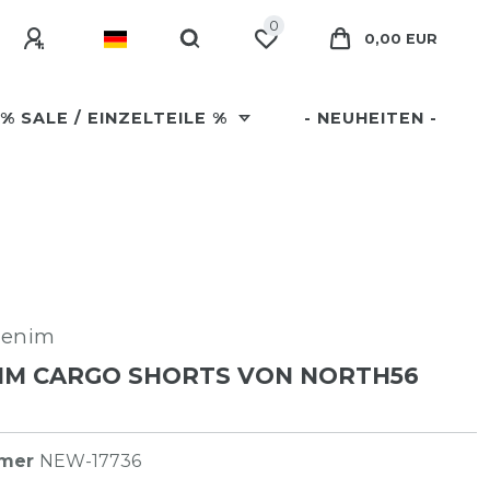
0
0,00 EUR
% SALE / EINZELTEILE %
- NEUHEITEN -
Denim
IM CARGO SHORTS VON NORTH56
mmer
NEW-17736