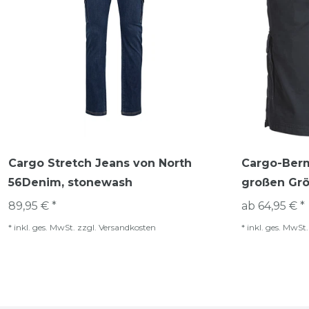
Cargo Stretch Jeans von North
Cargo-Berm
56Denim, stonewash
großen Grö
89,95 € *
ab 64,95 € *
*
inkl. ges. MwSt.
zzgl.
Versandkosten
*
inkl. ges. MwSt.