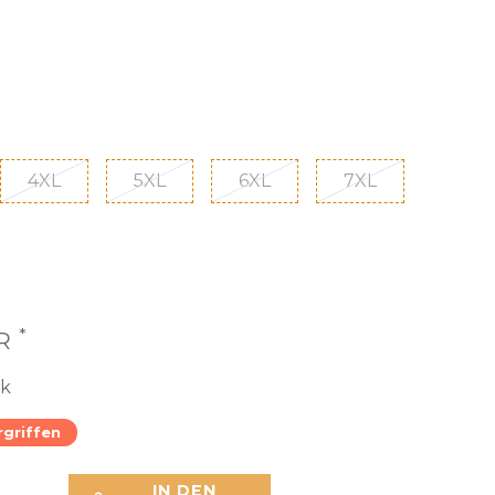
4XL
5XL
6XL
7XL
*
UR
ck
rgriffen
IN DEN