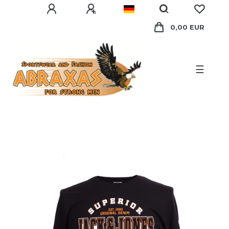
0,00 EUR
☰