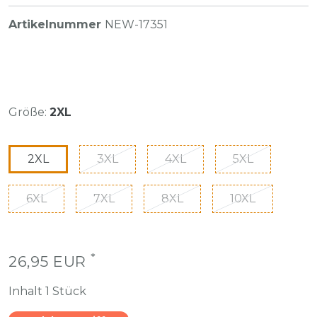
Artikelnummer
NEW-17351
Größe:
2XL
2XL
3XL
4XL
5XL
6XL
7XL
8XL
10XL
*
26,95 EUR
Inhalt
1
Stück