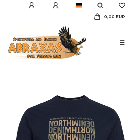
0,00 EUR
☰