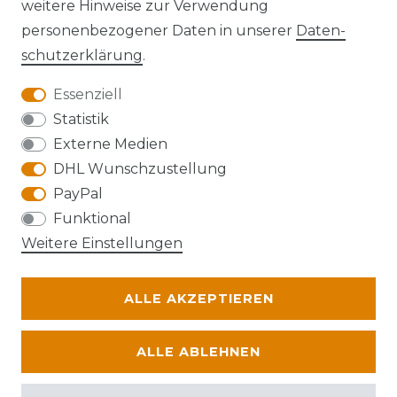
weitere Hinweise zur Verwendung
personenbezogener Daten in unserer
Daten­
schutz­erklärung
.
Essenziell
Anfahrt
Statistik
Externe Medien
DHL Wunschzustellung
PayPal
Die Karte kann aufgrund ihrer
Funktional
Datenschutzeinstellungen nicht angezeigt
Weitere Einstellungen
werden. Bitte akzeptieren Sie die Verwendung
von Google Maps, um die Karte zu verwenden.
ALLE AKZEPTIEREN
© Abraxas 2026 | Alle Rechte vorbehalten.
ALLE ABLEHNEN